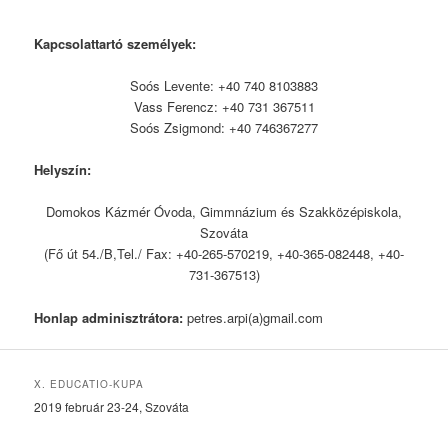
Kapcsolattartó személyek:
Soós Levente: +40 740 8103883
Vass Ferencz: +40 731 367511
Soós Zsigmond: +40 746367277
Helyszín:
Domokos Kázmér Óvoda, Gimmnázium és Szakközépiskola,
Szováta
(Fő út 54./B,Tel./ Fax: +40-265-570219, +40-365-082448, +40-
731-367513)
Honlap adminisztrátora:
petres.arpi(a)gmail.com
X. EDUCATIO-KUPA
2019 február 23-24, Szováta