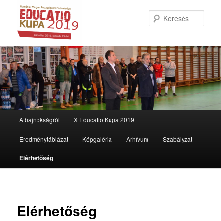
Kere
Fő
A bajnokságról
X Educatio Kupa 2019
Tovább
menü
Eredménytáblázat
Képgaléria
Arhívum
Szabályzat
az
Elérhetőség
elsődleges
tartalomra
Elérhetőség